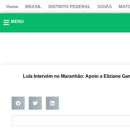
Ir
Home
BRASIL
DISTRITO FEDERAL
GOIÁS
MAT
para
o
MENU
conteúdo
Lula Intervém no Maranhão: Apoio a Eliziane Ga