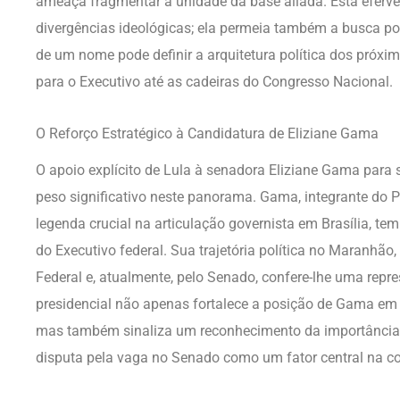
ameaça fragmentar a unidade da base aliada. Esta efervesc
divergências ideológicas; ela permeia também a busca por
de um nome pode definir a arquitetura política dos próxi
para o Executivo até as cadeiras do Congresso Nacional.
O Reforço Estratégico à Candidatura de Eliziane Gama
O apoio explícito de Lula à senadora Eliziane Gama par
peso significativo neste panorama. Gama, integrante do 
legenda crucial na articulação governista em Brasília, 
do Executivo federal. Sua trajetória política no Maranh
Federal e, atualmente, pelo Senado, confere-lhe uma repr
presidencial não apenas fortalece a posição de Gama 
mas também sinaliza um reconhecimento da importância 
disputa pela vaga no Senado como um fator central na co