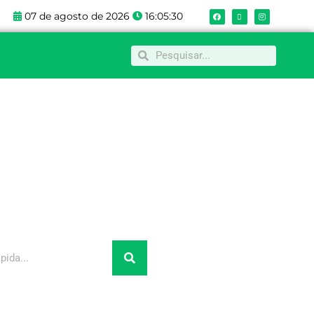
F
X
I
07 de agosto de 2026
16:05:30
a
-
n
c
t
s
e
w
t
b
i
a
o
t
g
Pesquisar
Pesquisar
o
t
r
k
e
a
r
m