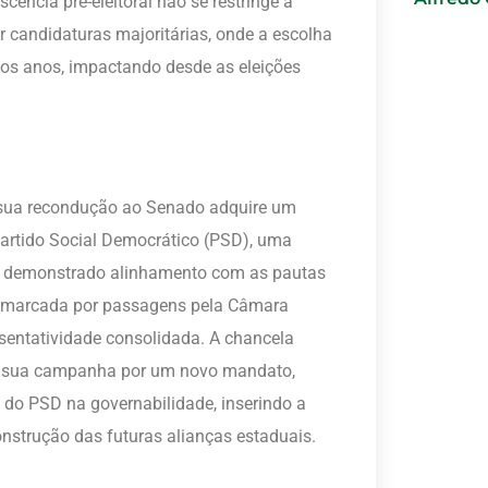
ência pré-eleitoral não se restringe a
 candidaturas majoritárias, onde a escolha
mos anos, impactando desde as eleições
a sua recondução ao Senado adquire um
Partido Social Democrático (PSD), uma
tem demonstrado alinhamento com as pautas
ão, marcada por passagens pela Câmara
esentatividade consolidada. A chancela
em sua campanha por um novo mandato,
do PSD na governabilidade, inserindo a
nstrução das futuras alianças estaduais.