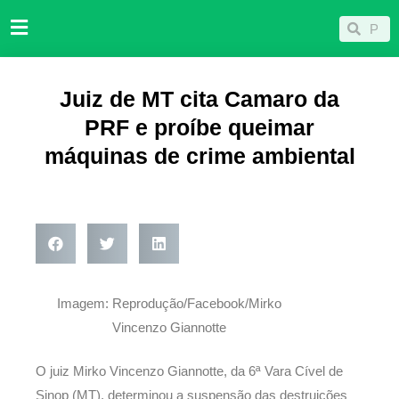
Ir
Pesqu
Pesquisar
para
o
conteúdo
Juiz de MT cita Camaro da
PRF e proíbe queimar
máquinas de crime ambiental
Imagem: Reprodução/Facebook/Mirko
Vincenzo Giannotte
O juiz Mirko Vincenzo Giannotte, da 6ª Vara Cível de
Sinop (MT), determinou a suspensão das destruições