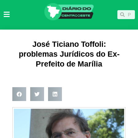
Ir
para
Pesqu
Pesquisar
o
conteúdo
José Ticiano Toffoli:
problemas Jurídicos do Ex-
Prefeito de Marília