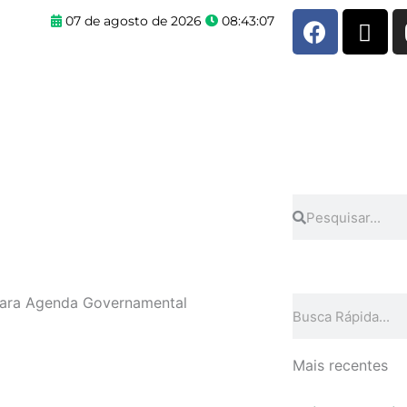
F
X
07 de agosto de 2026
08:43:07
a
-
c
t
e
w
b
i
o
t
o
t
k
e
r
Pesquisar
Pesquisar
 para Agenda Governamental
Pesquisar
Mais recentes