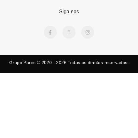
Siga-nos
F
X
I
a
-
n
c
t
s
e
w
t
b
i
a
o
t
g
o
t
r
k
e
a
Grupo Pares © 2020 - 2026
Todos os direitos reservados.
-
r
m
f