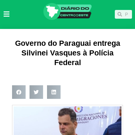
Ir
para
Pesqu
Pesquisar
o
conteúdo
Governo do Paraguai entrega
Silvinei Vasques à Polícia
Federal