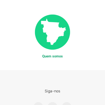
Quem somos
Siga-nos
F
X
I