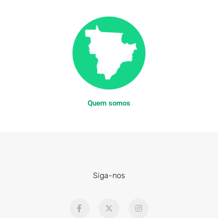
Quem somos
Siga-nos
F
X
I
a
-
n
c
t
s