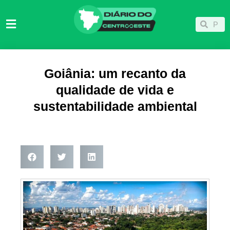
Ir
para
Pesqu
Pesquisar
o
conteúdo
Goiânia: um recanto da
qualidade de vida e
sustentabilidade ambiental