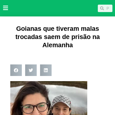
Ir
Pesqu
Pesquisar
para
o
conteúdo
Goianas que tiveram malas
trocadas saem de prisão na
Alemanha