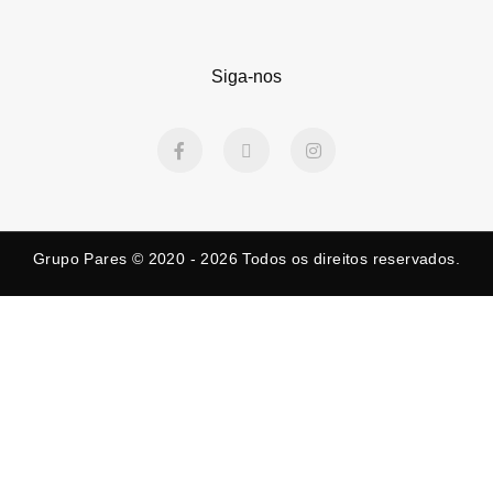
Siga-nos
F
X
I
a
-
n
c
t
s
e
w
t
b
i
a
o
t
g
o
t
r
k
e
a
Grupo Pares © 2020 - 2026
Todos os direitos reservados.
-
r
m
f