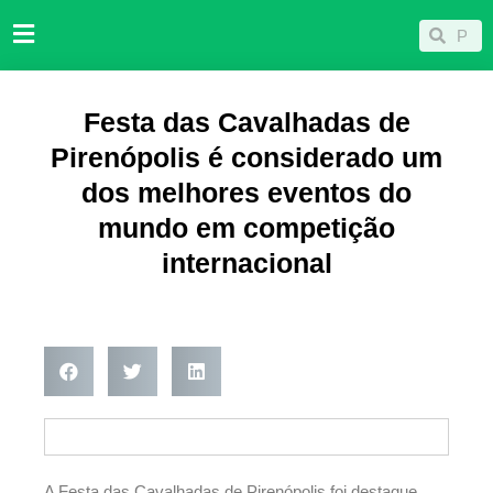
Ir
Pesqu
Pesquisar
para
o
conteúdo
Festa das Cavalhadas de
Pirenópolis é considerado um
dos melhores eventos do
mundo em competição
internacional
A Festa das Cavalhadas de Pirenópolis foi destaque