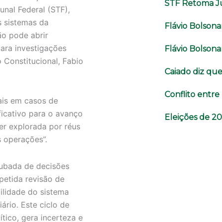
STF Retoma J
nal Federal (STF),
s sistemas da
Flávio Bolson
o pode abrir
ara investigações
Flávio Bolsonar
o Constitucional, Fabio
Caiado diz que 
Conflito entr
ais em casos de
ficativo para o avanço
Eleições de 2
er explorada por réus
s operações”.
rubada de decisões
petida revisão de
bilidade do sistema
iário. Este ciclo de
tico, gera incerteza e