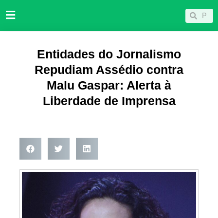
Ir
Pesqu
Pesquisar
para
o
conteúdo
Entidades do Jornalismo
Repudiam Assédio contra
Malu Gaspar: Alerta à
Liberdade de Imprensa