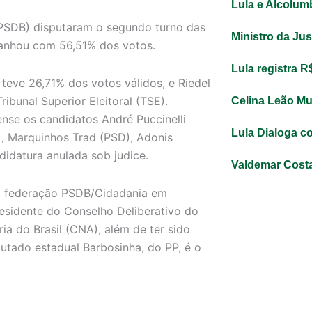
Lula e Alcolum
(PSDB) disputaram o segundo turno das
Ministro da Ju
 ganhou com 56,51% dos votos.
Lula registra 
teve 26,71% dos votos válidos, e Riedel
bunal Superior Eleitoral (TSE).
Celina Leão M
nse os candidatos André Puccinelli
Lula Dialoga c
), Marquinhos Trad (PSD), Adonis
idatura anulada sob judice.
Valdemar Costa
da federação PSDB/Cidadania em
residente do Conselho Deliberativo do
ia do Brasil (CNA), além de ter sido
putado estadual Barbosinha, do PP, é o