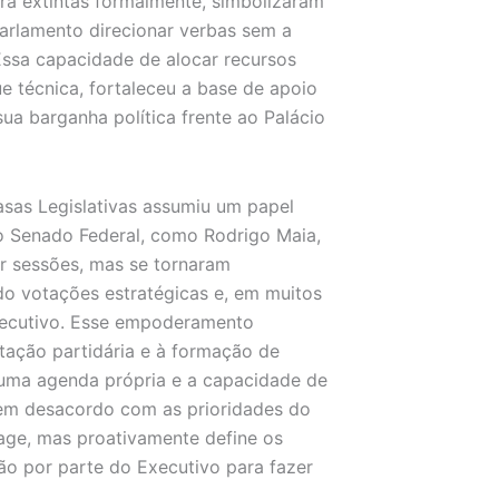
ra extintas formalmente, simbolizaram
arlamento direcionar verbas sem a
Essa capacidade de alocar recursos
ue técnica, fortaleceu a base de apoio
sua barganha política frente ao Palácio
asas Legislativas assumiu um papel
o Senado Federal, como Rodrigo Maia,
ir sessões, mas se tornaram
do votações estratégicas e, em muitos
ecutivo. Esse empoderamento
ntação partidária e à formação de
o uma agenda própria e a capacidade de
 em desacordo com as prioridades do
age, mas proativamente define os
ão por parte do Executivo para fazer