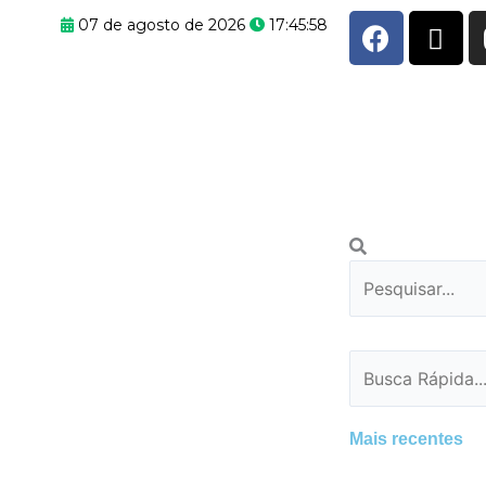
F
X
07 de agosto de 2026
17:45:59
a
-
c
t
e
w
b
i
o
t
o
t
k
e
r
Pesquisar
Pesquisar
Pesquisar
Mais recentes