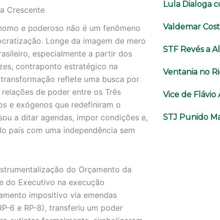
Lula Dialoga 
a Crescente
Valdemar Cost
ônomo e poderoso não é um fenômeno
mocratização. Longe da imagem de mero
STF Revés a A
sileiro, especialmente a partir dos
zes, contraponto estratégico na
Ventania no Ri
 transformação reflete uma busca por
relações de poder entre os Três
Vice de Flávi
os e exógenos que redefiniram o
STJ Punido Ma
ssou a ditar agendas, impor condições e,
 do país com uma independência sem
instrumentalização do Orçamento da
ade do Executivo na execução
çamento impositivo via emendas
P-6 e RP-8), transferiu um poder