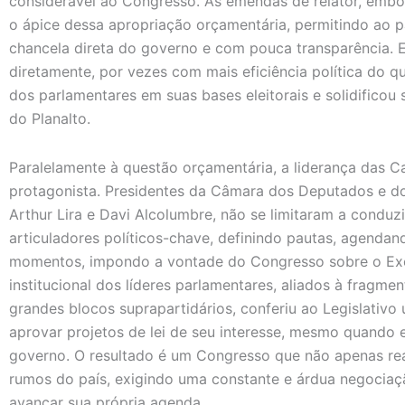
considerável ao Congresso. As emendas de relator, embo
o ápice dessa apropriação orçamentária, permitindo ao p
chancela direta do governo e com pouca transparência. 
diretamente, por vezes com mais eficiência política do q
dos parlamentares em suas bases eleitorais e solidificou 
do Planalto.
Paralelamente à questão orçamentária, a liderança das C
protagonista. Presidentes da Câmara dos Deputados e d
Arthur Lira e Davi Alcolumbre, não se limitaram a conduz
articuladores políticos-chave, definindo pautas, agendan
momentos, impondo a vontade do Congresso sobre o Ex
institucional dos líderes parlamentares, aliados à fragme
grandes blocos suprapartidários, conferiu ao Legislativ
aprovar projetos de lei de seu interesse, mesmo quando
governo. O resultado é um Congresso que não apenas re
rumos do país, exigindo uma constante e árdua negociaç
avançar sua própria agenda.