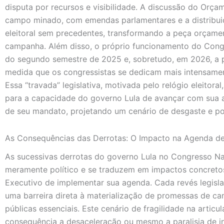
disputa por recursos e visibilidade. A discussão do Orç
campo minado, com emendas parlamentares e a distribu
eleitoral sem precedentes, transformando a peça orçame
campanha. Além disso, o próprio funcionamento do Congr
do segundo semestre de 2025 e, sobretudo, em 2026, a 
medida que os congressistas se dedicam mais intensame
Essa “travada” legislativa, motivada pelo relógio eleitor
para a capacidade do governo Lula de avançar com sua ag
de seu mandato, projetando um cenário de desgaste e pos
As Consequências das Derrotas: O Impacto na Agenda de
As sucessivas derrotas do governo Lula no Congresso N
meramente político e se traduzem em impactos concreto
Executivo de implementar sua agenda. Cada revés legisla
uma barreira direta à materialização de promessas de ca
públicas essenciais. Este cenário de fragilidade na articu
consequência a desaceleração ou mesmo a paralisia de in