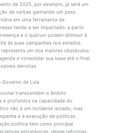
amento de 2025, por exemplo, já será um
ição de verbas ganhando um peso
ntária em uma ferramenta de
esso tende a ser impactado: a partir
presença e o quórum podem diminuir à
nte às suas campanhas nos estados.
al, representa um dos maiores obstáculos
enda e consolidar sua base até o final
síveis derrotas.
 Governo de Lula
acional transcendem o âmbito
s e profundos na capacidade do
tivo não é um incidente isolado, mas
mpanha e à execução de políticas
lação política tem como principal
iciativas estratégicas, desde reformas