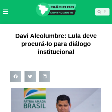
Ir
para
Pesqu
Pesquisar
o
conteúdo
Davi Alcolumbre: Lula deve
procurá-lo para diálogo
institucional