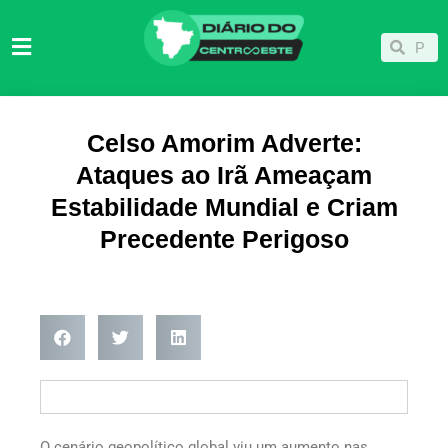
Ir
para
Pesqu
Pesquisar
o
conteúdo
Celso Amorim Adverte:
Ataques ao Irã Ameaçam
Estabilidade Mundial e Criam
Precedente Perigoso
O cenário geopolítico global viu um aumento nas