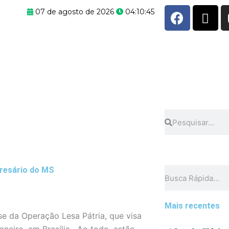
F
X
07 de agosto de 2026
04:10:45
a
-
c
t
e
w
b
i
o
t
o
t
k
e
r
Pesquisar
Pesquisar
presário do MS
Pesquisar
Mais recentes
fase da Operação Lesa Pátria, que visa