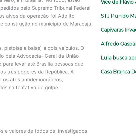
aneiro, em Brasília. Ao todo, estão
Vice de Flávi
pedidos pelo Supremo Tribunal Federal
s alvos da operação foi Adoilto
STJ Punido Ma
 de construção no município de Maracaju
Capivaras Inva
Alfredo Gaspa
, pistolas e balas) e dois veículos. O
do pela Advocacia- Geral da União
Lula busca ap
para levar até Brasília pessoas que
os três poderes da República. A
Casa Branca D
 os atos antidemocráticos,
os na tentativa de golpe.
os e valores de todos os investigados