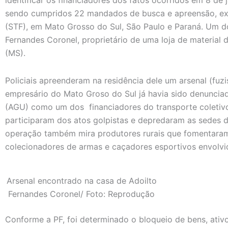
identificar os financiadores dos fatos ocorridos em 8 de j
sendo cumpridos 22 mandados de busca e apreensão, ex
(STF), em Mato Grosso do Sul, São Paulo e Paraná. Um do
Fernandes Coronel, proprietário de uma loja de material
(MS).
Policiais apreenderam na residência dele um arsenal (fuzis
empresário do Mato Groso do Sul já havia sido denuncia
(AGU) como um dos financiadores do transporte coletivo 
participaram dos atos golpistas e depredaram as sedes d
operação também mira produtores rurais que fomentaram
colecionadores de armas e caçadores esportivos envolvid
Arsenal encontrado na casa de Adoilto
Fernandes Coronel/ Foto: Reprodução
Conforme a PF, foi determinado o bloqueio de bens, ativ