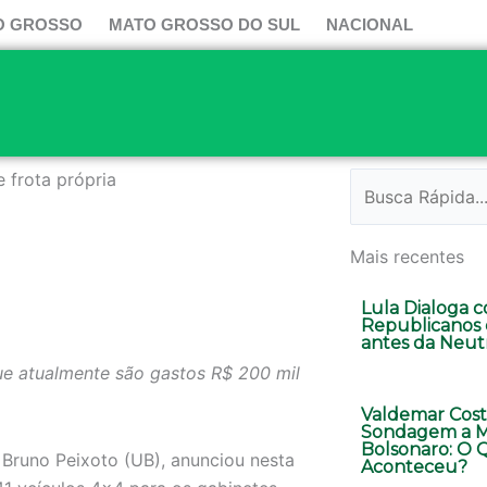
O GROSSO
MATO GROSSO DO SUL
NACIONAL
 frota própria
Pesquisar
Mais recentes
Lula Dialoga 
Republicanos
antes da Neut
que atualmente são gastos R$ 200 mil
Valdemar Cost
Sondagem a M
Bolsonaro: O 
 Bruno Peixoto (UB), anunciou nesta
Aconteceu?