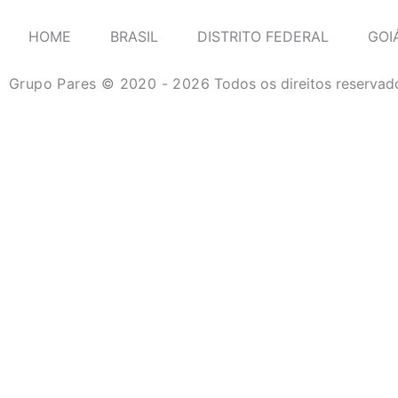
HOME
BRASIL
DISTRITO FEDERAL
GOI
Grupo Pares © 2020 - 2026
Todos os direitos reservad
HOME
BRASIL
DISTRITO FEDERAL
GOIÁS
MATO GROSSO
MATO GROSSO DO SUL
TURISMO