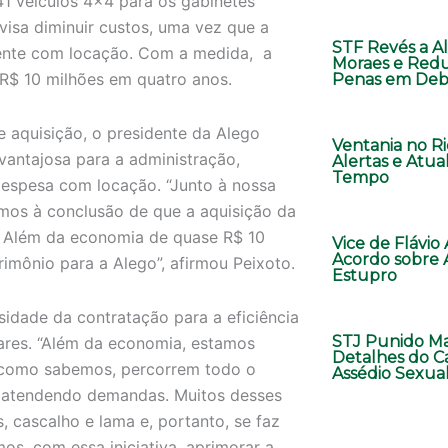
 41 veículos 4×4 para os gabinetes
 visa diminuir custos, uma vez que a
STF Revés a A
mente com locação. Com a medida, a
Moraes e Red
R$ 10 milhões em quatro anos.
Penas em Deb
e aquisição, o presidente da Alego
Ventania no Ri
vantajosa para a administração,
Alertas e Atua
Tempo
espesa com locação. “Junto à nossa
mos à conclusão de que a aquisição da
a. Além da economia de quase R$ 10
Vice de Flávio
Acordo sobre 
imônio para a Alego”, afirmou Peixoto.
Estupro
sidade da contratação para a eficiência
STJ Punido Ma
tares. “Além da economia, estamos
Detalhes do C
 como sabemos, percorrem todo o
Assédio Sexua
e atendendo demandas. Muitos desses
, cascalho e lama e, portanto, se faz
os, com essa iniciativa, aprimorar a