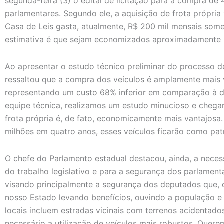
segunda-feira (3) o edital de licitação para a compra de
parlamentares. Segundo ele, a aquisição de frota própria
Casa de Leis gasta, atualmente, R$ 200 mil mensais so
estimativa é que sejam economizados aproximadamente 
Ao apresentar o estudo técnico preliminar do processo d
ressaltou que a compra dos veículos é amplamente mais 
representando um custo 68% inferior em comparação à d
equipe técnica, realizamos um estudo minucioso e chega
frota própria é, de fato, economicamente mais vantajos
milhões em quatro anos, esses veículos ficarão como patr
O chefe do Parlamento estadual destacou, ainda, a neces
do trabalho legislativo e para a segurança dos parlamen
visando principalmente a segurança dos deputados que,
nosso Estado levando benefícios, ouvindo a população 
locais incluem estradas vicinais com terrenos acidentados
necessário a utilização de veículos mais robustos. Querem