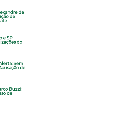
lexandre de
ução de
ate
o e SP:
lizações do
 Alerta: Sem
Acusação de
rco Buzzi:
aso de
l