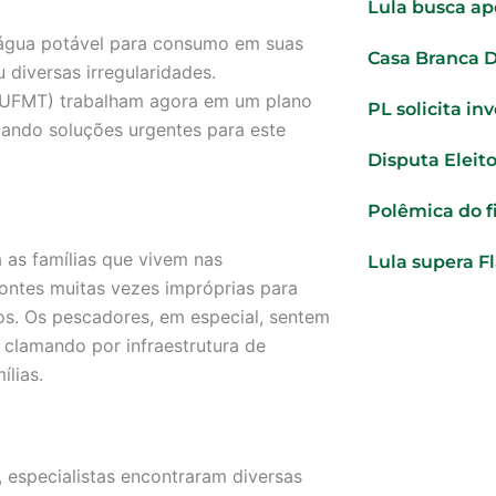
Lula busca ap
 água potável para consumo em suas
Casa Branca 
diversas irregularidades.
 (UFMT) trabalham agora em um plano
PL solicita in
cando soluções urgentes para este
Disputa Eleito
Polêmica do f
a as famílias que vivem nas
Lula supera F
ontes muitas vezes impróprias para
os. Os pescadores, em especial, sentem
, clamando por infraestrutura de
lias.
 especialistas encontraram diversas