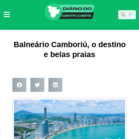
Ir
para
Pesqu
Pesquisar
o
conteúdo
Balneário Camboriú, o destino
e belas praias