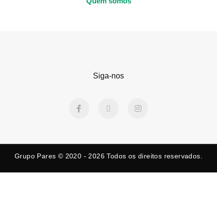
Quem somos
Siga-nos
F
X
I
a
-
n
c
t
s
e
w
t
b
i
a
o
t
g
o
t
r
k
e
a
Grupo Pares © 2020 - 2026
Todos os direitos reservados.
-
r
m
f