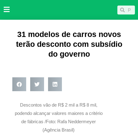
Ir
Pesqu
Pesquisar
para
o
conteúdo
31 modelos de carros novos
terão desconto com subsídio
do governo
Descontos vão de R$ 2 mil a R$ 8 mil,
podendo alcançar valores maiores a critério
de fábricas /Foto: Rafa Neddermeyer
(Agência Brasil)