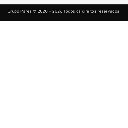
o
t
g
o
t
r
Grupo Pares © 2020 - 2026
Todos os direitos reservados.
k
e
a
-
r
m
f