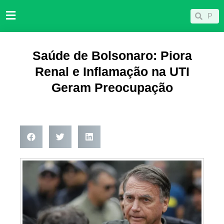
Ir
Pesqu
Pesquisar
para
o
conteúdo
Saúde de Bolsonaro: Piora
Renal e Inflamação na UTI
Geram Preocupação