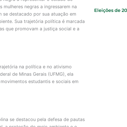
ras mulheres negras a ingressarem na
Eleições de 2
tem se destacado por sua atuação em
ente. Sua trajetória política é marcada
cas que promovam a justiça social e a
jetória na política e no ativismo
ederal de Minas Gerais (UFMG), ela
de movimentos estudantis e sociais em
ina se destacou pela defesa de pautas
ial, a proteção do meio ambiente e o