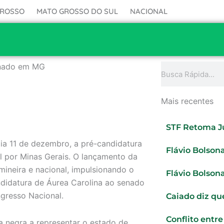
GROSSO
MATO GROSSO DO SUL
NACIONAL
enado em MG
Pesquisar
Mais recentes
STF Retoma J
dia 11 de dezembro, a pré-candidatura
Flávio Bolson
l por Minas Gerais. O lançamento da
mineira e nacional, impulsionando o
Flávio Bolsona
ndidatura de Áurea Carolina ao senado
ngresso Nacional.
Caiado diz que
Conflito entr
ra negra a representar o estado de