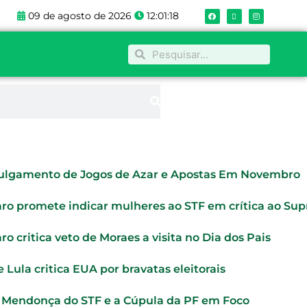
F
X
I
09 de agosto de 2026
12:01:19
a
-
n
c
t
s
e
w
t
b
i
a
o
t
g
Pesquisar
Pesquisar
o
t
r
k
e
a
r
m
ulgamento de Jogos de Azar e Apostas Em Novembro
aro promete indicar mulheres ao STF em crítica ao Su
ro critica veto de Moraes a visita no Dia dos Pais
 Lula critica EUA por bravatas eleitorais
e Mendonça do STF e a Cúpula da PF em Foco