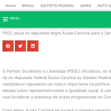
Ir
Home
BRASIL
DISTRITO FEDERAL
GOIÁS
MATO 
para
o
MENU
conteúdo
PSOL lança ex-deputada negra Áurea Carolina para o S
O Partido Socialismo e Liberdade (PSOL) oficializou, no 
da ex-deputada federal Áurea Carolina ao Senado Federa
candidatura representa um marco importante na política 
debate sobre representatividade e igualdade racial. A ca
visa fortalecer a presença de vozes progressistas no Co
Caso eleita, Áurea Carolina se tornará a primeira senado