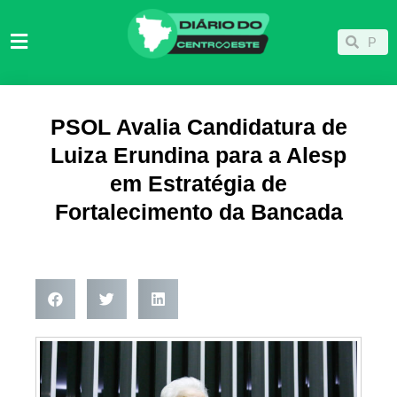
Ir
para
Pesqu
Pesquisar
o
conteúdo
PSOL Avalia Candidatura de
Luiza Erundina para a Alesp
em Estratégia de
Fortalecimento da Bancada