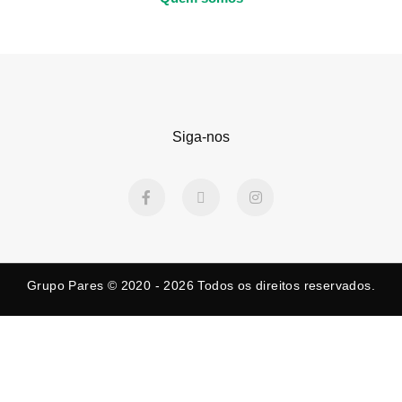
Siga-nos
F
X
I
a
-
n
c
t
s
e
w
t
b
i
a
o
t
g
o
t
r
k
e
a
Grupo Pares © 2020 - 2026
Todos os direitos reservados.
-
r
m
f