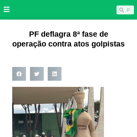
Ir
Pesqu
Pesquisar
para
o
conteúdo
PF deflagra 8ª fase de
operação contra atos golpistas