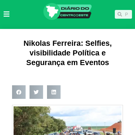
Ir
para
Pesqu
Pesquisar
o
conteúdo
Nikolas Ferreira: Selfies,
visibilidade Política e
Segurança em Eventos