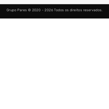
o
t
g
o
t
r
k
e
a
Grupo Pares © 2020 - 2026
Todos os direitos reservados.
-
r
m
f