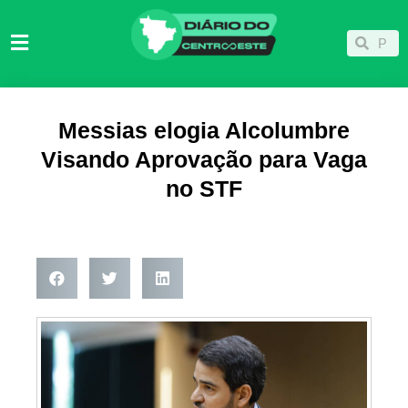
Ir
para
Pesqu
Pesquisar
o
conteúdo
Messias elogia Alcolumbre
Visando Aprovação para Vaga
no STF