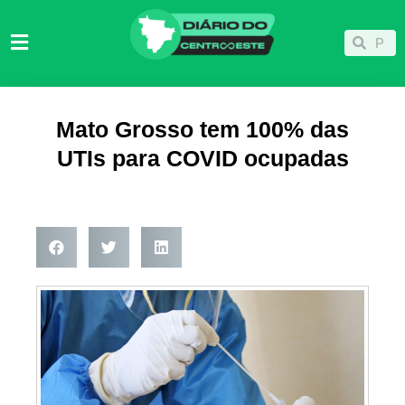
Ir
para
Pesqu
Pesquisar
o
conteúdo
Mato Grosso tem 100% das
UTIs para COVID ocupadas