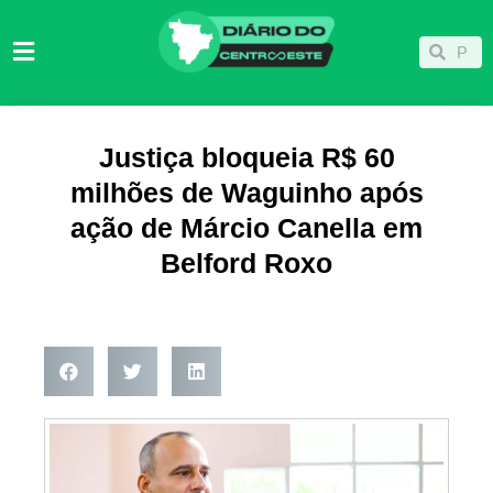
Ir
para
Pesqu
Pesquisar
o
conteúdo
Justiça bloqueia R$ 60
milhões de Waguinho após
ação de Márcio Canella em
Belford Roxo