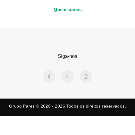
Quem somos
Siga-nos
F
X
I
a
-
n
c
t
s
e
w
t
b
i
a
o
t
g
o
t
r
k
e
a
Grupo Pares © 2020 - 2026
Todos os direitos reservados.
-
r
m
f