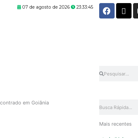
F
X
07 de agosto de 2026
23:33:45
a
-
c
t
e
w
b
i
o
t
o
t
k
e
r
Pesquisar
Pesquisar
ncontrado em Goiânia
Pesquisar
Mais recentes