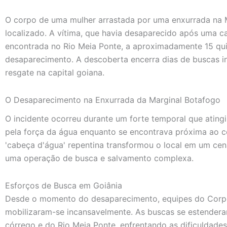
O corpo de uma mulher arrastada por uma enxurrada na M
localizado. A vítima, que havia desaparecido após uma c
encontrada no Rio Meia Ponte, a aproximadamente 15 qu
desaparecimento. A descoberta encerra dias de buscas in
resgate na capital goiana.
O Desaparecimento na Enxurrada da Marginal Botafogo
O incidente ocorreu durante um forte temporal que atingi
pela força da água enquanto se encontrava próxima ao 
'cabeça d'água' repentina transformou o local em um cená
uma operação de busca e salvamento complexa.
Esforços de Busca em Goiânia
Desde o momento do desaparecimento, equipes do Corpo
mobilizaram-se incansavelmente. As buscas se estendera
córrego e do Rio Meia Ponte, enfrentando as dificuldade