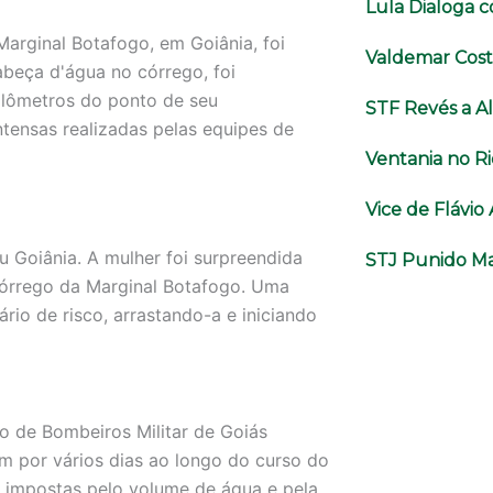
Lula Dialoga 
arginal Botafogo, em Goiânia, foi
Valdemar Cost
abeça d'água no córrego, foi
ilômetros do ponto de seu
STF Revés a A
tensas realizadas pelas equipes de
Ventania no Ri
Vice de Flávi
u Goiânia. A mulher foi surpreendida
STJ Punido Ma
córrego da Marginal Botafogo. Uma
rio de risco, arrastando-a e iniciando
 de Bombeiros Militar de Goiás
m por vários dias ao longo do curso do
s impostas pelo volume de água e pela