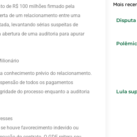
Mais rece
to de R$ 100 milhões firmado pela
berta de um relacionamento entre uma
Disputa 
ada, levantando sérias suspeitas de
 a abertura de uma auditoria para apurar
Polêmica
ilionário
ha conhecimento prévio do relacionamento.
suspensão de todos os pagamentos
egridade do processo enquanto a auditoria
Lula su
resses
r se houve favorecimento indevido ou
xecução do contrato. O GDF reitera seu