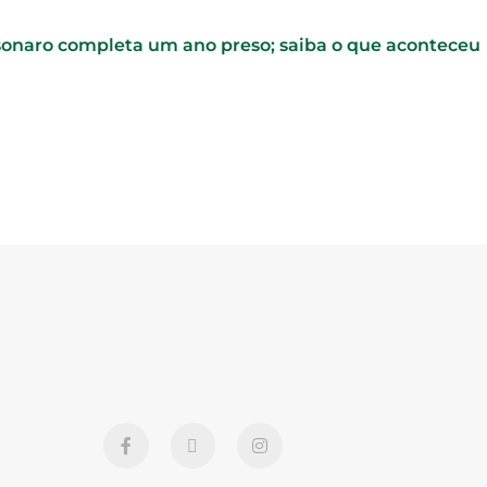
lsonaro completa um ano preso; saiba o que aconteceu
F
X
I
a
-
n
c
t
s
e
w
t