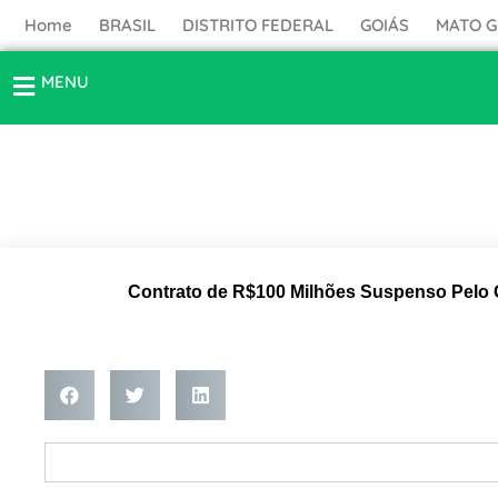
Ir
Home
BRASIL
DISTRITO FEDERAL
GOIÁS
MATO 
para
o
MENU
conteúdo
Contrato de R$100 Milhões Suspenso Pelo G